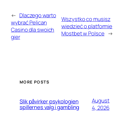
←
Dlaczego warto
Wszystko co musisz
wybrać Pelican
wiedzieć o platformie
Casino dla swoich
Mostbet w Polsce
→
gier
MORE POSTS
August
Slik påvirker psykologien
spillernes valg i gambling
4, 2026