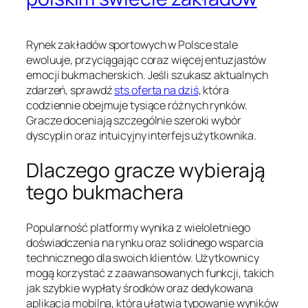
Rynek zakładów sportowych w Polsce stale
ewoluuje, przyciągając coraz więcej entuzjastów
emocji bukmacherskich. Jeśli szukasz aktualnych
zdarzeń, sprawdź
sts oferta na dziś
, która
codziennie obejmuje tysiące różnych rynków.
Gracze doceniają szczególnie szeroki wybór
dyscyplin oraz intuicyjny interfejs użytkownika.
Dlaczego gracze wybierają
tego bukmachera
Popularność platformy wynika z wieloletniego
doświadczenia na rynku oraz solidnego wsparcia
technicznego dla swoich klientów. Użytkownicy
mogą korzystać z zaawansowanych funkcji, takich
jak szybkie wypłaty środków oraz dedykowana
aplikacja mobilna, która ułatwia typowanie wyników