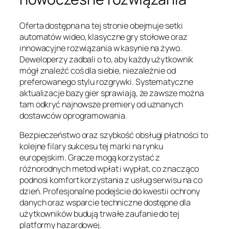
Oferta dostępna na tej stronie obejmuje setki
automatów wideo, klasyczne gry stołowe oraz
innowacyjne rozwiązania w kasynie na żywo.
Deweloperzy zadbali o to, aby każdy użytkownik
mógł znaleźć coś dla siebie, niezależnie od
preferowanego stylu rozgrywki. Systematyczne
aktualizacje bazy gier sprawiają, że zawsze można
tam odkryć najnowsze premiery od uznanych
dostawców oprogramowania.
Bezpieczeństwo oraz szybkość obsługi płatności to
kolejne filary sukcesu tej marki na rynku
europejskim. Gracze mogą korzystać z
różnorodnych metod wpłat i wypłat, co znacząco
podnosi komfort korzystania z usług serwisu na co
dzień. Profesjonalne podejście do kwestii ochrony
danych oraz wsparcie techniczne dostępne dla
użytkowników budują trwałe zaufanie do tej
platformy hazardowej.