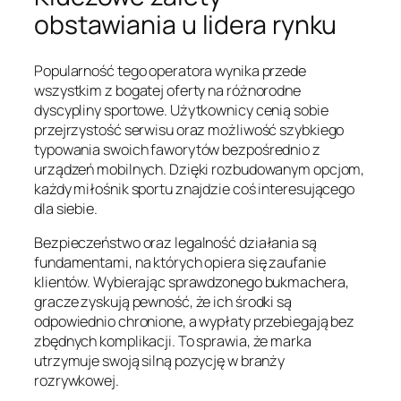
obstawiania u lidera rynku
Popularność tego operatora wynika przede
wszystkim z bogatej oferty na różnorodne
dyscypliny sportowe. Użytkownicy cenią sobie
przejrzystość serwisu oraz możliwość szybkiego
typowania swoich faworytów bezpośrednio z
urządzeń mobilnych. Dzięki rozbudowanym opcjom,
każdy miłośnik sportu znajdzie coś interesującego
dla siebie.
Bezpieczeństwo oraz legalność działania są
fundamentami, na których opiera się zaufanie
klientów. Wybierając sprawdzonego bukmachera,
gracze zyskują pewność, że ich środki są
odpowiednio chronione, a wypłaty przebiegają bez
zbędnych komplikacji. To sprawia, że marka
utrzymuje swoją silną pozycję w branży
rozrywkowej.