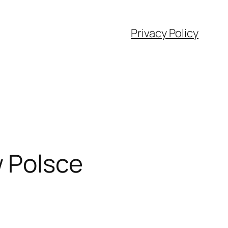
Privacy Policy
 Polsce