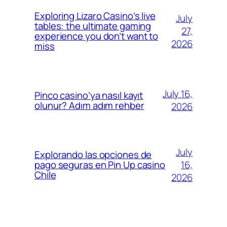
Exploring Lizaro Casino’s live
July
tables: the ultimate gaming
27,
experience you don’t want to
2026
miss
July 16,
Pinco casino’ya nasıl kayıt
olunur? Adım adım rehber
2026
July
Explorando las opciones de
16,
pago seguras en Pin Up casino
Chile
2026