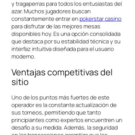
y tragaperras para todos los entusiastas del
azar. Muchos jugadores buscan
constantemente entrar en
pokerstar casino
para disfrutar de las mejores mesas
disponibles hoy. Es una opción consolidada
que destaca por su estabilidad técnica y su
interfaz intuitiva diseñada para el usuario
moderno.
Ventajas competitivas del
sitio
Uno de los puntos más fuertes de este
operador es la constante actualización de
sus torneos, permitiendo que tanto
principiantes como expertos encuentren un
desafío a su medida. Además, la seguridad